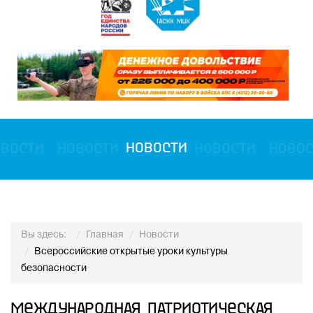
овости
Новости
Новости
Новости
Ново
Вы здесь:
Главная
Новости
Всероссийские открытые уроки культуры
безопасности
Международная патриотическая